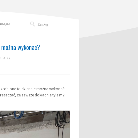
 można
e można wykonać?
ntarzy
ą zrobione to dziennie można wykonać
szczać, że zawsze dokładnie tyle m2