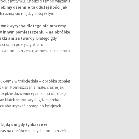
roducent tynku. Chodzi o tempo wiązania
robimy dziennie tak dużej ilości jak
h różnią się między sobą w tym
a
tynk wysycha dlatego nie możemy
e w innym pomieszczeniu – na obróbkę
kki ani za twardy
. Dlatego gdy
ści ścian pokryć tynkiem.
 w pomieszczeniu, w miesiącach letnich
 40-50m2 w trakcie dnia – obróbka szpalet
 okien. Pomieszczenia małe, ciasne jak
 zejdzie dużo więcej czasu na obróbkę
się klatek schodowych gdzie trzeba
sce aby uzyskać dostęp do kolejnych
 będą dni gdy tynkarze w
zas na obróbce ciasnych pomieszczeń i