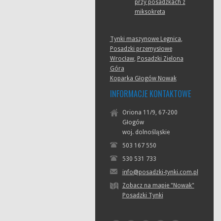
przy posadzkach z
miksokreta
Tynki maszynowe Legnica
,
Posadzki przemysłowe
Wrocław
,
Posadzki Zielona
Góra
Koparka Głogów Nowak
INFORMACJE KONTAKTOWE
Oriona 11/9, 67-200
Głogów
woj. dolnośląskie
503 167 550
530 531 733
info@posadzki-tynki.com.pl
Zobacz na mapie "Nowak"
Posadzki Tynki