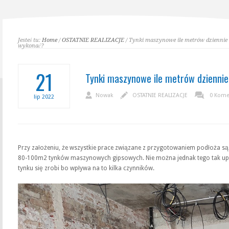
Jesteś tu:
Home
/
OSTATNIE REALIZACJE
/ Tynki maszynowe ile metrów dziennie
wykonać?
21
Tynki maszynowe ile metrów dzienni
Nowak
OSTATNIE REALIZACJE
0 Kome
lip
2022
Przy założeniu, że wszystkie prace związane z przygotowaniem podłoża s
80-100m2 tynków maszynowych gipsowych. Nie można jednak tego tak upra
tynku się zrobi bo wpływa na to kilka czynników.