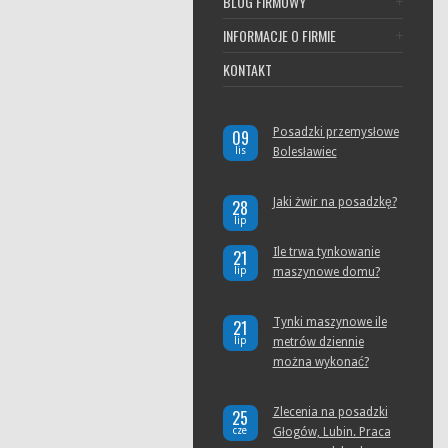
BLOG FIRMOWY
INFORMACJE O FIRMIE
KONTAKT
Posadzki przemysłowe
09
lis
Bolesławiec
Jaki żwir na posadzkę?
28
lip
Ile trwa tynkowanie
21
lip
maszynowe domu?
Tynki maszynowe ile
21
lip
metrów dziennie
można wykonać?
Zlecenia na posadzki
25
cze
Głogów, Lubin. Praca