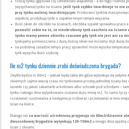
rodzaj tynku (gipsowe czy cementowo-wapienne) – a do tego również p
(wysychania) tynku na ścianie.
Jeśli tynk szybko twardnieje to nie z
przy tynku wolniej twardniejącym
. Producenci tynków maszynowyc
aspekcie, produkują tynki o zupełnie innym tempie wiązania.
Ilość okien do obróbki na ścianach, obróbka szpalet spowalnia prace 
pozwolić sobie na to, że nieobrobiony tynk zaschnie na ściani
tynku mamy pewne okienko czasowe gdy tynk nie jest ani za mię
tynkujemy pomieszczenia z dużą ilością okien nie możemy zbyt dużej ilo
na podobnej zasadzie tempo pracy spowolnić może wysoka temperatura
tynk wysycha dużo szybciej.
Ile m2 tynku dziennie zrobi doświadczona brygada?
Zwykle będzie to 80m2 – jednak będą takie dni gdzie wytynkuje się jedynie
okiennych zajmie więcej czasu niż tynkowanie prostej jednolitej ściany bez
łazienki czy jakieś zakamarki w kotłowni albo schowki pod schodami – tam
tynku i takiego dnia wytynkowane zostanie dużo mniej m2. To samo tyczy 
rozstawiać rusztowania a następnie je rozbierać i przestawiać w inne miej
ścian na klatce.
Dlatego też
za wartość uśrednioną przyjmuje się 80m2/dziennie ale
dwuosobowej brygadzie wytynkują 120-150m2
a innego dnia spędzą c
ścian z oknami.