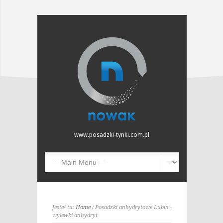
www.posadzki-tynki.com.pl
Jesteś tu:
Home
/ Posadzki anhydrytowe Lubin -
wylewki anhydryt