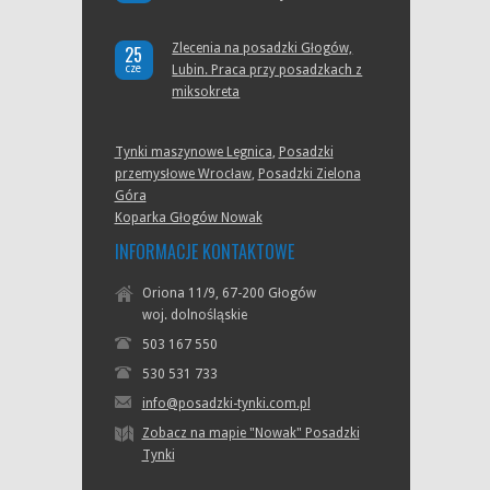
Zlecenia na posadzki Głogów,
25
cze
Lubin. Praca przy posadzkach z
miksokreta
Tynki maszynowe Legnica
,
Posadzki
przemysłowe Wrocław
,
Posadzki Zielona
Góra
Koparka Głogów Nowak
INFORMACJE KONTAKTOWE
Oriona 11/9, 67-200 Głogów
woj. dolnośląskie
503 167 550
530 531 733
info@posadzki-tynki.com.pl
Zobacz na mapie "Nowak" Posadzki
Tynki