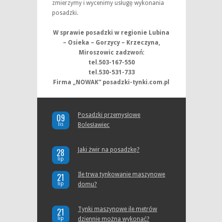
zmierzymy i wycenimy usługę wykonania
posadzki.
W sprawie posadzki w regionie Lubina
– Osieka – Gorzycy – Krzeczyna,
Miroszowic zadzwoń:
tel.503-167-550
tel.530-531-733
Firma „NOWAK” posadzki-tynki.com.pl
Posadzki przemysłowe
09
lis
Bolesławiec
Jaki żwir na posadzkę?
28
lip
Ile trwa tynkowanie maszynowe
21
lip
domu?
Tynki maszynowe ile metrów
21
lip
dziennie można wykonać?