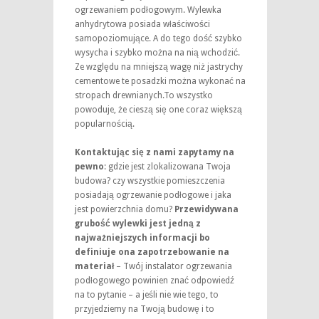
ogrzewaniem podłogowym. Wylewka
anhydrytowa posiada właściwości
samopoziomujące. A do tego dość szybko
wysycha i szybko można na nią wchodzić.
Ze względu na mniejszą wagę niż jastrychy
cementowe te posadzki można wykonać na
stropach drewnianych.To wszystko
powoduje, że cieszą się one coraz większą
popularnością.
Kontaktując się z nami zapytamy na
pewno
: gdzie jest zlokalizowana Twoja
budowa? czy wszystkie pomieszczenia
posiadają ogrzewanie podłogowe i jaka
jest powierzchnia domu?
Przewidywana
grubość wylewki jest jedną z
najważniejszych informacji bo
definiuje ona zapotrzebowanie na
materiał
– Twój instalator ogrzewania
podłogowego powinien znać odpowiedź
na to pytanie – a jeśli nie wie tego, to
przyjedziemy na Twoją budowę i to