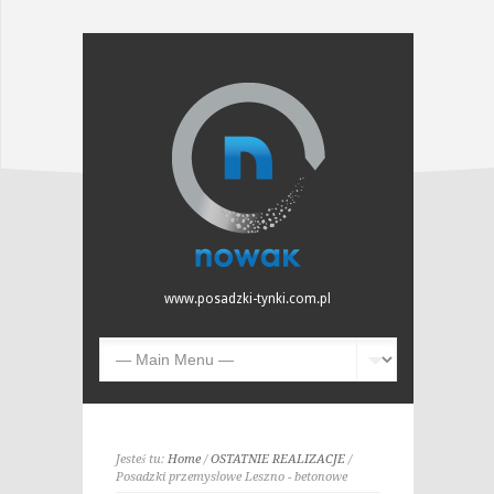
www.posadzki-tynki.com.pl
Jesteś tu:
Home
/
OSTATNIE REALIZACJE
/
Posadzki przemysłowe Leszno - betonowe