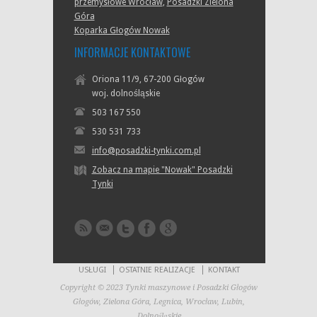
przemysłowe Wrocław
,
Posadzki Zielona
Góra
Koparka Głogów Nowak
INFORMACJE KONTAKTOWE
Oriona 11/9, 67-200 Głogów
woj. dolnośląskie
503 167 550
530 531 733
info@posadzki-tynki.com.pl
Zobacz na mapie "Nowak" Posadzki
Tynki
USŁUGI
OSTATNIE REALIZACJE
KONTAKT
Copyright © 2023 Tynki maszynowe i Posadzki Głogów
Głogów, Zielona Góra, Legnica, Wrocław, Lubin,
Dolnośląskie