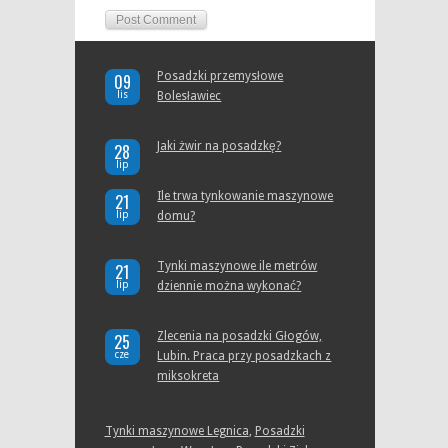
Posadzki przemysłowe
09
lis
Bolesławiec
Jaki żwir na posadzkę?
28
lip
Ile trwa tynkowanie maszynowe
21
lip
domu?
Tynki maszynowe ile metrów
21
lip
dziennie można wykonać?
Zlecenia na posadzki Głogów,
25
cze
Lubin. Praca przy posadzkach z
miksokreta
Tynki maszynowe Legnica
,
Posadzki