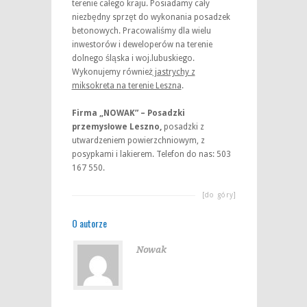
terenie całego kraju. Posiadamy cały
niezbędny sprzęt do wykonania posadzek
betonowych. Pracowaliśmy dla wielu
inwestorów i deweloperów na terenie
dolnego śląska i woj.lubuskiego.
Wykonujemy również
jastrychy z
miksokreta na terenie Leszna
.
Firma „NOWAK” – Posadzki
przemysłowe Leszno,
posadzki z
utwardzeniem powierzchniowym, z
posypkami i lakierem. Telefon do nas: 503
167 550.
[do góry]
O autorze
Nowak