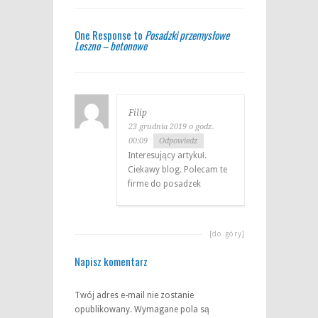
One Response to
Posadzki przemysłowe
Leszno – betonowe
Filip
23 grudnia 2019 o godz.
00:09
Odpowiedz
Interesujący artykuł.
Ciekawy blog. Polecam te
firme do posadzek
[do góry]
Napisz komentarz
Twój adres e-mail nie zostanie
opublikowany.
Wymagane pola są