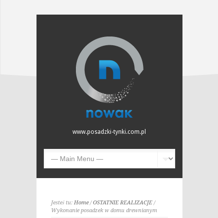
www.posadzki-tynki.com.pl
Jesteś tu:
Home
/
OSTATNIE REALIZACJE
/
Wykonanie posadzek w domu drewnianym