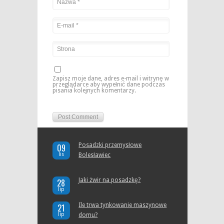
Zapisz moje dane, adres e-mail i witrynę w
przeglądarce aby wypełnić dane podczas
pisania kolejnych komentarzy.
Posadzki przemysłowe
09
lis
Bolesławiec
Jaki żwir na posadzkę?
28
lip
Ile trwa tynkowanie maszynowe
21
lip
domu?