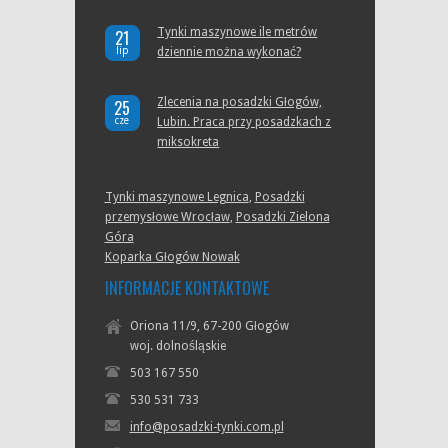
Tynki maszynowe ile metrów
21
lip
dziennie można wykonać?
Zlecenia na posadzki Głogów,
25
cze
Lubin. Praca przy posadzkach z
miksokreta
Tynki maszynowe Legnica
,
Posadzki
przemysłowe Wrocław
,
Posadzki Zielona
Góra
Koparka Głogów Nowak
INFORMACJE KONTAKTOWE
Oriona 11/9, 67-200 Głogów
woj. dolnośląskie
503 167 550
530 531 733
info@posadzki-tynki.com.pl