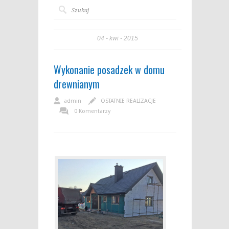
04
kwi
2015
Wykonanie posadzek w domu
drewnianym
admin
OSTATNIE REALIZACJE
0 Komentarzy